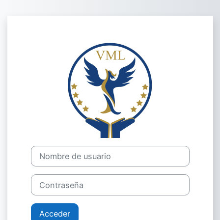
Salta al contenido principal
Entrar a Centr
Nombre de usuario
Contraseña
Acceder